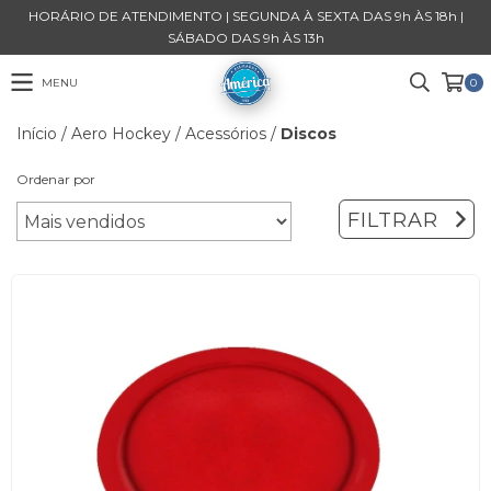
HORÁRIO DE ATENDIMENTO | SEGUNDA À SEXTA DAS 9h ÀS 18h |
SÁBADO DAS 9h ÀS 13h
MENU
0
Início
/
Aero Hockey
/
Acessórios
/
Discos
Ordenar por
FILTRAR