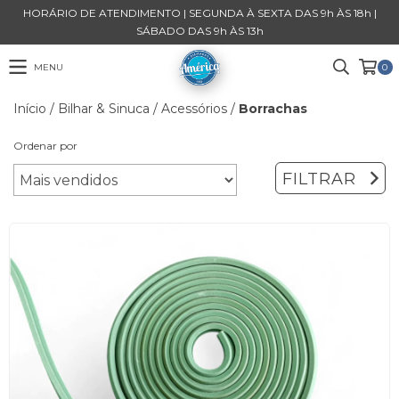
HORÁRIO DE ATENDIMENTO | SEGUNDA À SEXTA DAS 9h ÀS 18h |
SÁBADO DAS 9h ÀS 13h
MENU
0
Início
/
Bilhar & Sinuca
/
Acessórios
/
Borrachas
Ordenar por
FILTRAR