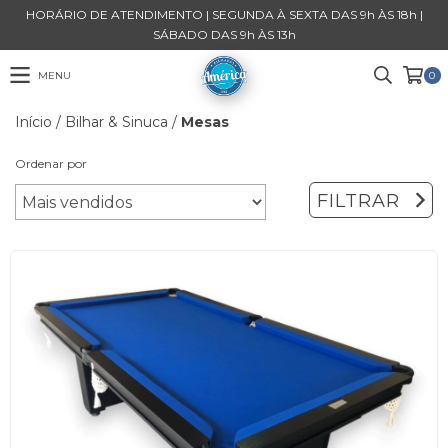
HORÁRIO DE ATENDIMENTO | SEGUNDA À SEXTA DAS 9h ÀS 18h |
SÁBADO DAS 9h ÀS 13h
MENU
0
Início
/
Bilhar & Sinuca
/
Mesas
Ordenar por
FILTRAR