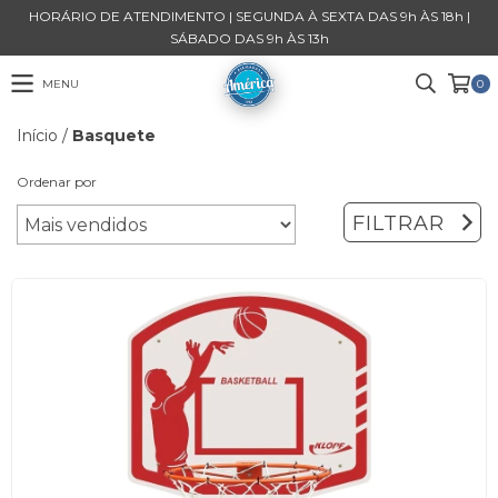
HORÁRIO DE ATENDIMENTO | SEGUNDA À SEXTA DAS 9h ÀS 18h |
SÁBADO DAS 9h ÀS 13h
MENU
0
Início
/
Basquete
Ordenar por
FILTRAR