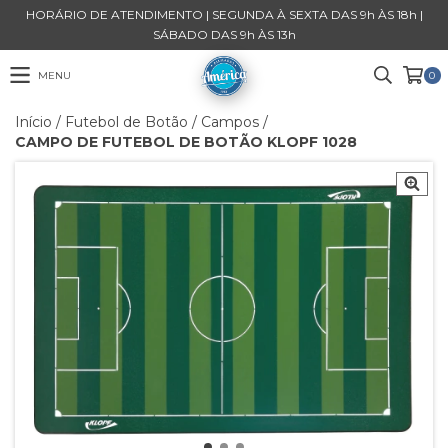
HORÁRIO DE ATENDIMENTO | SEGUNDA À SEXTA DAS 9h ÀS 18h |
SÁBADO DAS 9h ÀS 13h
MENU
0
Início
/
Futebol de Botão
/
Campos
/
CAMPO DE FUTEBOL DE BOTÃO KLOPF 1028