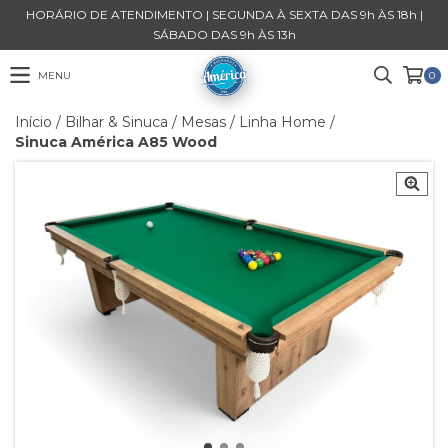
HORÁRIO DE ATENDIMENTO | SEGUNDA À SEXTA DAS 9h ÀS 18h |
SÁBADO DAS 9h ÀS 13h
MENU
0
Início
/
Bilhar & Sinuca
/
Mesas
/
Linha Home
/
Sinuca América A85 Wood