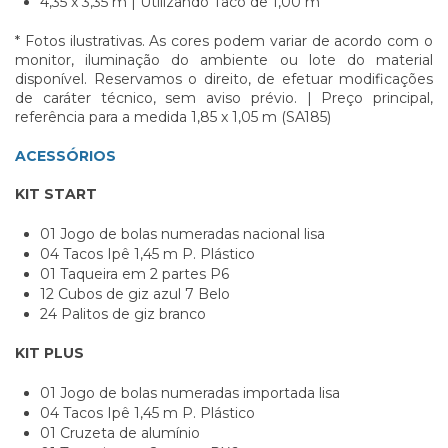
4,35 x 3,35 m | Utilizando Taco de 1,00 m
* Fotos ilustrativas. As cores podem variar de acordo com o
monitor, iluminação do ambiente ou lote do material
disponível. Reservamos o direito, de efetuar modificações
de caráter técnico, sem aviso prévio. | Preço principal,
referência para a medida 1,85 x 1,05 m (SA185)
ACESSÓRIOS
KIT START
01 Jogo de bolas numeradas nacional lisa
04 Tacos Ipê 1,45 m P. Plástico
01 Taqueira em 2 partes P6
12 Cubos de giz azul 7 Belo
24 Palitos de giz branco
KIT PLUS
01 Jogo de bolas numeradas importada lisa
04 Tacos Ipê 1,45 m P. Plástico
01 Cruzeta de alumínio