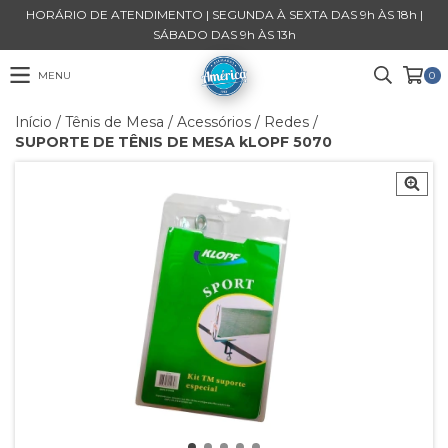
HORÁRIO DE ATENDIMENTO | SEGUNDA À SEXTA DAS 9h ÀS 18h |
SÁBADO DAS 9h ÀS 13h
MENU
0
Início
/
Tênis de Mesa
/
Acessórios
/
Redes
/
SUPORTE DE TÊNIS DE MESA kLOPF 5070