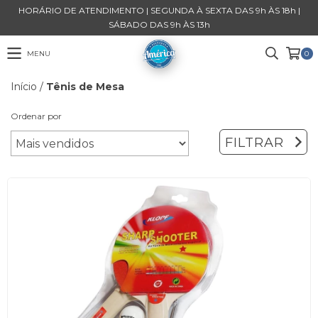
HORÁRIO DE ATENDIMENTO | SEGUNDA À SEXTA DAS 9h ÀS 18h |
SÁBADO DAS 9h ÀS 13h
MENU
0
Início
/
Tênis de Mesa
Ordenar por
FILTRAR